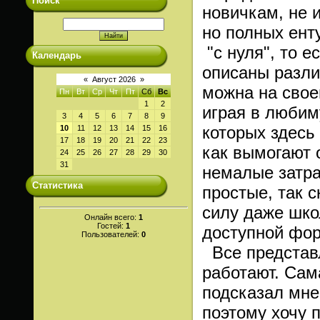
Поиск
новичкам, не 
но полных ент
"с нуля", то е
Календарь
описаны разли
«
Август 2026
»
можна на свое
Пн
Вт
Ср
Чт
Пт
Сб
Вс
1
2
играя в любим
3
4
5
6
7
8
9
которых здесь
10
11
12
13
14
15
16
17
18
19
20
21
22
23
как вымогают 
24
25
26
27
28
29
30
31
немалые затра
Статистика
простые, так 
силу даже шко
Онлайн всего:
1
Гостей:
1
доступной фор
Пользователей:
0
Все представ
работают. Сам
подсказал мне
поэтому хочу 